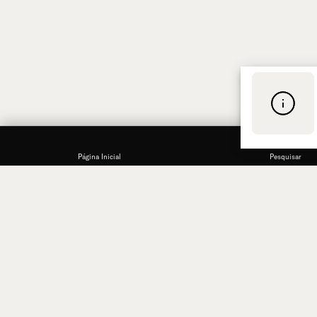
Página Inicial
Pesquisar