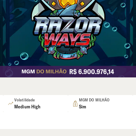
R$ 6.900.976,14
Volatilidade
MGM DO MILHÃO
Medium High
Sim