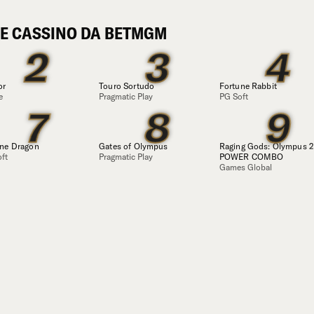
E CASSINO DA BETMGM
2
3
4
or
Touro Sortudo
Fortune Rabbit
e
Pragmatic Play
PG Soft
7
8
9
une Dragon
Gates of Olympus
Raging Gods: Olympus 2
ft
Pragmatic Play
POWER COMBO
Games Global