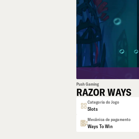
Push Gaming
RAZOR WAYS
Categoria do Jogo
Slots
Mecânica de pagamento
Ways To Win