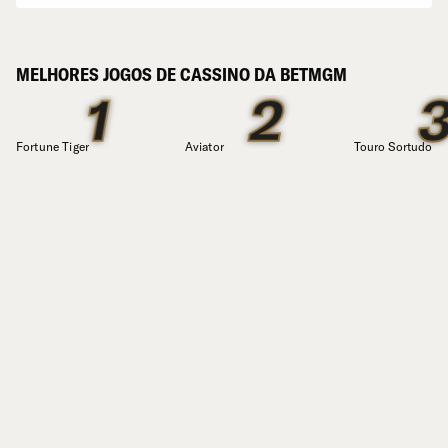
MELHORES JOGOS DE CASSINO DA BETMGM
1
2
Fortune Tiger
Aviator
Touro Sortudo