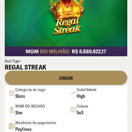
R$ 6.889.622,17
Red Tiger
REGAL STREAK
JOGAR
Categoria do Jogo
Volatilidade
Slots
High
MGM DO MILHÃO
Coluna
Sim
5x3
Mecânica de pagamento
Paylines