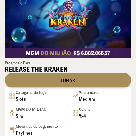
R$ 6.882.066,27
Pragmatic Play
RELEASE THE KRAKEN
JOGAR
Categoria do Jogo
Volatilidade
Slots
Medium
MGM DO MILHÃO
Coluna
Sim
5x4
Mecânica de pagamento
Paylines