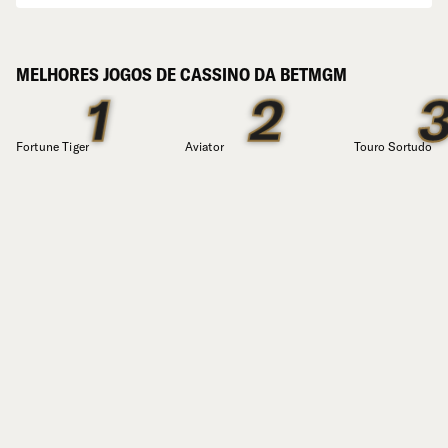
MELHORES JOGOS DE CASSINO DA BETMGM
1
2
Fortune Tiger
Aviator
Touro Sortudo