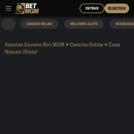
ENTRAR
REGISTRAR
CASSINO ONLINE
MELHORES SLOTS
BRASILIDAD
Apostas Cassino Bet MGM
>
Cassino Online
>
Caça
Níqueis (Slots)