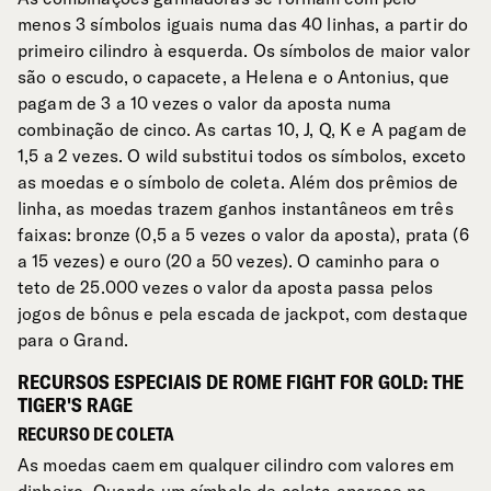
menos 3 símbolos iguais numa das 40 linhas, a partir do
primeiro cilindro à esquerda. Os símbolos de maior valor
são o escudo, o capacete, a Helena e o Antonius, que
pagam de 3 a 10 vezes o valor da aposta numa
combinação de cinco. As cartas 10, J, Q, K e A pagam de
1,5 a 2 vezes. O wild substitui todos os símbolos, exceto
as moedas e o símbolo de coleta. Além dos prêmios de
linha, as moedas trazem ganhos instantâneos em três
faixas: bronze (0,5 a 5 vezes o valor da aposta), prata (6
a 15 vezes) e ouro (20 a 50 vezes). O caminho para o
teto de 25.000 vezes o valor da aposta passa pelos
jogos de bônus e pela escada de jackpot, com destaque
para o Grand.
RECURSOS ESPECIAIS DE ROME FIGHT FOR GOLD: THE
TIGER'S RAGE
RECURSO DE COLETA
As moedas caem em qualquer cilindro com valores em
dinheiro. Quando um símbolo de coleta aparece no