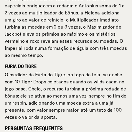
especiais enriquecem a rodada: o Antonius soma de 1 a
2 vezes ao multiplicador de bônus, a Helena adiciona
um giro ao valor de reinício, o Multiplicador Imediato
turbina as moedas em 2 ou 3 vezes, o Maximizador de
Jackpot eleva os prêmios ao máximo e os mistérios
vermelho e roxo revelam esses recursos ou moedas. O
Imperial roda numa formação de águia com três moedas
ao mesmo tempo.
FÚRIA DO TIGRE
O medidor da Fúria do Tigre, no topo da tela, se enche
com 10 Tiger Drops coletados quando os wilds caem no
jogo base. Cheio, o recurso turbina a próxima rodada de
bônus: ele se ativa ao menos uma vez, sempre no fim de
um respin, adicionando uma moeda extra a uma já
presente, com valor sempre maior, até um teto de 100
vezes o valor da aposta.
PERGUNTAS FREQUENTES