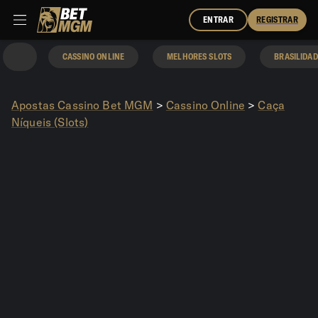
ENTRAR
REGISTRAR
CASSINO ONLINE
MELHORES SLOTS
BRASILIDAD
Apostas Cassino Bet MGM
>
Cassino Online
>
Caça
Níqueis (Slots)