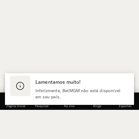
Lamentamos muito!
Infelizmente, BetMGM não está disponível
em seu país.
Página Inicial
Pesquisar
Ao vivo
Bingo
Esportes