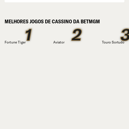
MELHORES JOGOS DE CASSINO DA BETMGM
1
2
Fortune Tiger
Aviator
Touro Sortudo