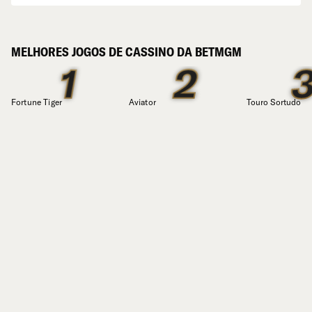
MELHORES JOGOS DE CASSINO DA BETMGM
1
2
Fortune Tiger
Aviator
Touro Sortudo