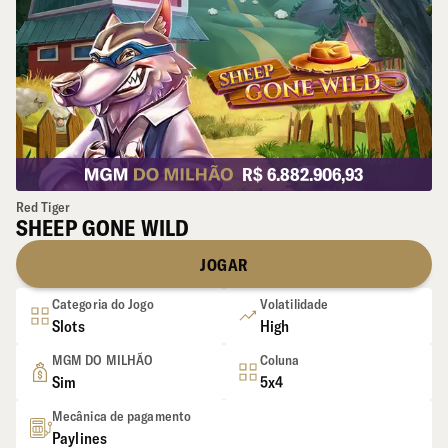
R$ 6.882.906,93
Red Tiger
SHEEP GONE WILD
JOGAR
Categoria do Jogo
Volatilidade
Slots
High
MGM DO MILHÃO
Coluna
Sim
5x4
Mecânica de pagamento
Paylines