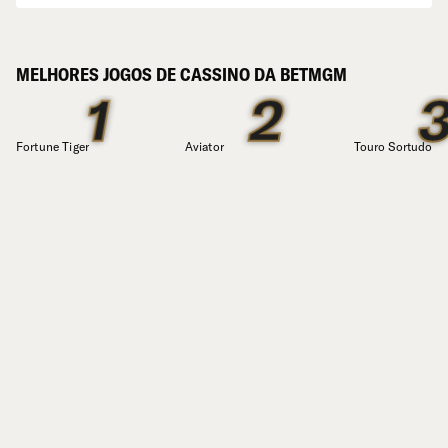
MELHORES JOGOS DE CASSINO DA BETMGM
1
2
Fortune Tiger
Aviator
Touro Sortudo