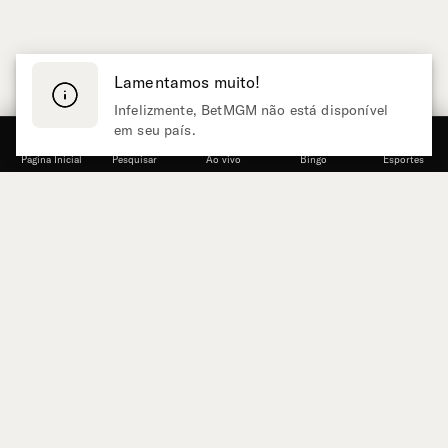
Lamentamos muito!
Infelizmente, BetMGM não está disponível
em seu país.
Página Inicial
Pesquisar
Ao vivo
Bingo
Esportes
Trazido para você por
BAIXE O APLICATIVO BETMGM BRASIL