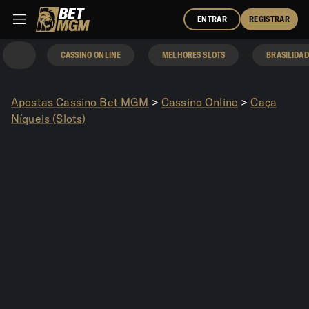
ENTRAR
REGISTRAR
CASSINO ONLINE
MELHORES SLOTS
BRASILIDAD
Apostas Cassino Bet MGM
>
Cassino Online
>
Caça
Níqueis (Slots)