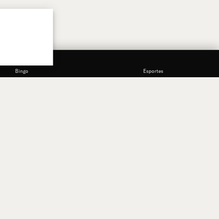
Bingo
Esportes