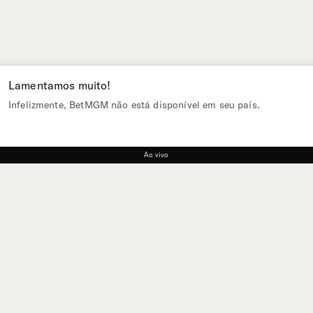
Lamentamos muito!
Infelizmente, BetMGM não está disponível em seu país.
Ao vivo
Trazido para você por
BAIXE O APLICATIVO BETMGM BRASIL