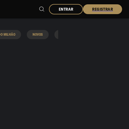
ENTRAR
REGISTRAR
O MILHÃO
NOVOS
MGM EXCLUSIVOS
BINGO AO VIVO