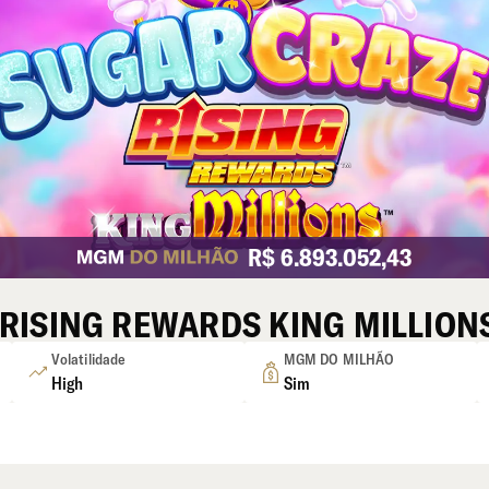
R$ 6.893.052,43
RISING REWARDS KING MILLION
Volatilidade
MGM DO MILHÃO
High
Sim