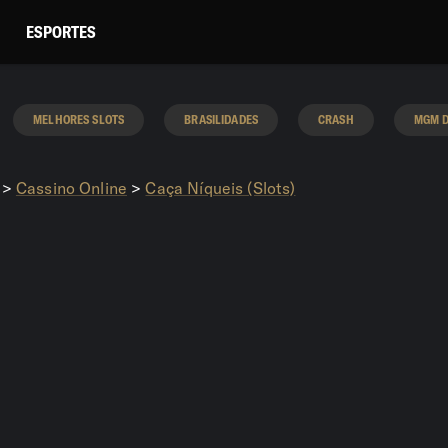
ESPORTES
MELHORES SLOTS
BRASILIDADES
CRASH
MGM D
>
Cassino Online
>
Caça Níqueis (Slots)