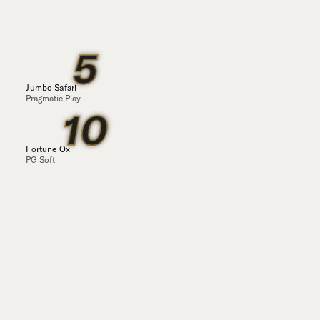
5
Jumbo Safari
Pragmatic Play
10
Fortune Ox
PG Soft