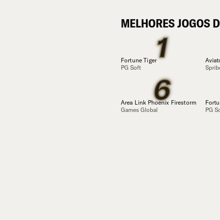
MELHORES JOGOS D
1
Fortune Tiger
Aviat
PG Soft
Sprib
6
Area Link Phoenix Firestorm
Fort
Games Global
PG So