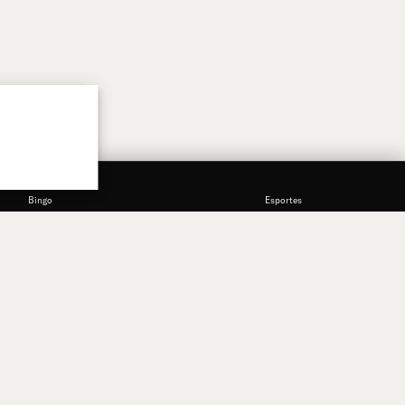
Bingo
Esportes