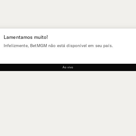
Lamentamos muito!
Infelizmente, BetMGM não está disponível em seu país.
Ao vivo
Trazido para você por
BAIXE O APLICATIVO BETMGM BRASIL