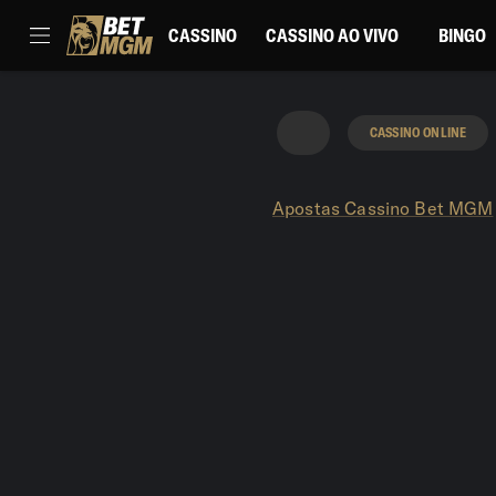
CASSINO
CASSINO AO VIVO
BINGO
CASSINO ONLINE
Apostas Cassino Bet MGM