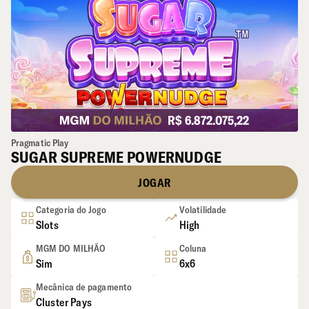
R$ 6.872.075,22
Pragmatic Play
SUGAR SUPREME POWERNUDGE
JOGAR
Categoria do Jogo
Volatilidade
Slots
High
MGM DO MILHÃO
Coluna
Sim
6x6
Mecânica de pagamento
Cluster Pays