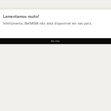
Lamentamos muito!
Infelizmente, BetMGM não está disponível em seu país.
Ao vivo
Trazido para você por
BAIXE O APLICATIVO BETMGM BRASIL