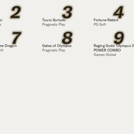
2
3
4
or
Touro Sortudo
Fortune Rabbit
e
Pragmatic Play
PG Soft
7
8
9
une Dragon
Gates of Olympus
Raging Gods: Olympus 2
ft
Pragmatic Play
POWER COMBO
Games Global