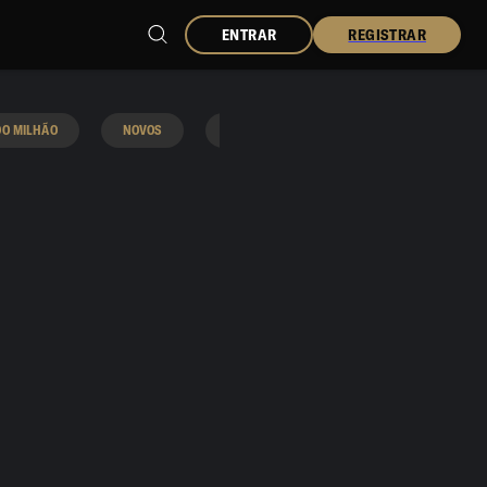
ENTRAR
REGISTRAR
O MILHÃO
NOVOS
MGM EXCLUSIVOS
BINGO AO VIVO