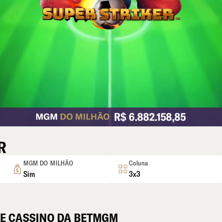
R$ 6.882.158,85
R
MGM DO MILHÃO
Coluna
Sim
3x3
E CASSINO DA BETMGM