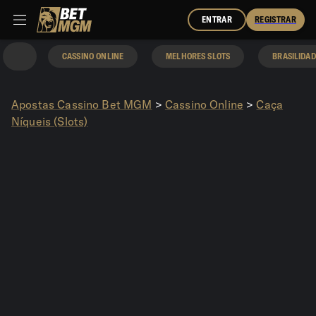
ENTRAR
REGISTRAR
CASSINO ONLINE
MELHORES SLOTS
BRASILIDAD
Apostas Cassino Bet MGM
>
Cassino Online
>
Caça
Níqueis (Slots)