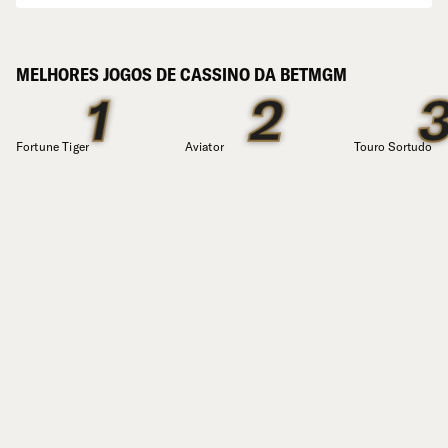
MELHORES JOGOS DE CASSINO DA BETMGM
1
2
Fortune Tiger
Aviator
Touro Sortudo