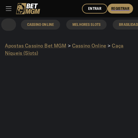
ENTRAR
REGISTRAR
CASSINO ONLINE
MELHORES SLOTS
BRASILIDAD
Apostas Cassino Bet MGM
>
Cassino Online
>
Caça
Níqueis (Slots)