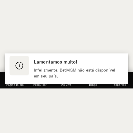
Lamentamos muito!
Infelizmente, BetMGM não está disponível
em seu país.
Página Inicial
Pesquisar
Ao vivo
Bingo
Esportes
Trazido para você por