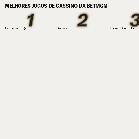
MELHORES JOGOS DE CASSINO DA BETMGM
1
2
Fortune Tiger
Aviator
Touro Sortudo