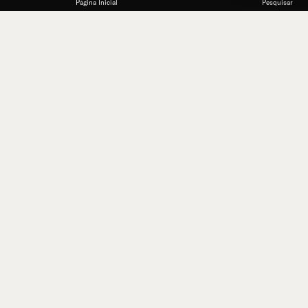
Página Inicial
Pesquisar
APOSTA ESPORTIVA