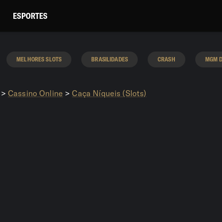
ESPORTES
MELHORES SLOTS
BRASILIDADES
CRASH
MGM D
>
Cassino Online
>
Caça Níqueis (Slots)