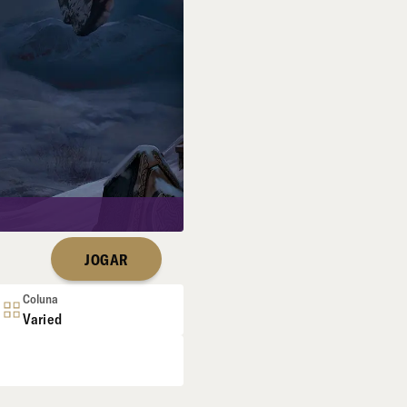
JOGAR
Coluna
Varied