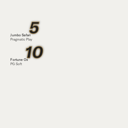
5
Jumbo Safari
Pragmatic Play
10
Fortune Ox
PG Soft