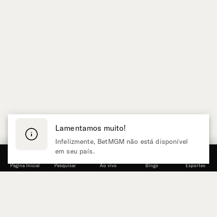
Lamentamos muito!
Infelizmente, BetMGM não está disponível
em seu país.
Página Inicial
Pesquisar
Ao vivo
Bingo
Esportes