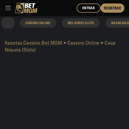
ENTRAR
REGISTRAR
CASSINO ONLINE
MELHORES SLOTS
BRASILIDAD
Apostas Cassino Bet MGM
>
Cassino Online
>
Caça
Níqueis (Slots)