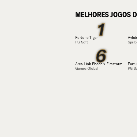
MELHORES JOGOS D
1
Fortune Tiger
Aviat
PG Soft
Sprib
6
Area Link Phoenix Firestorm
Fort
Games Global
PG So