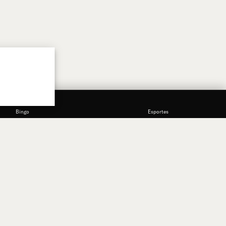
Bingo
Esportes