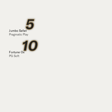
5
Jumbo Safari
Pragmatic Play
10
Fortune Ox
PG Soft