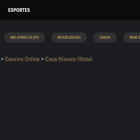
ESPORTES
MELHORES SLOTS
BRASILIDADES
CRASH
MGM D
>
Cassino Online
>
Caça Níqueis (Slots)