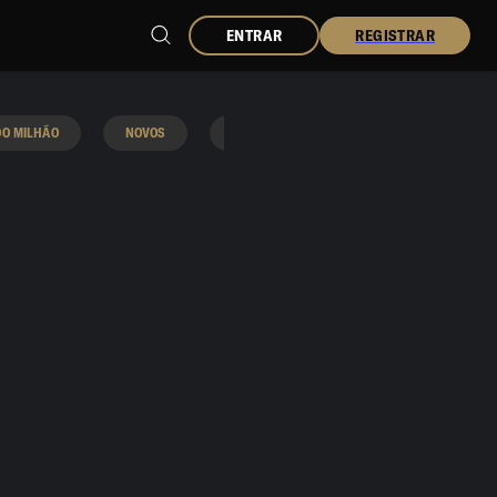
ENTRAR
REGISTRAR
O MILHÃO
NOVOS
MGM EXCLUSIVOS
BINGO AO VIVO