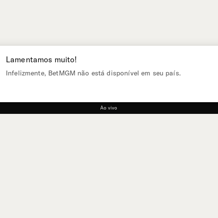
Lamentamos muito!
Infelizmente, BetMGM não está disponível em seu país.
Ao vivo
Trazido para você por
BAIXE O APLICATIVO BETMGM BRASIL