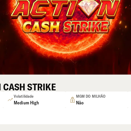
N CASH STRIKE
Volatilidade
MGM DO MILHÃO
Medium High
Não