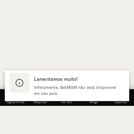
Lamentamos muito!
Infelizmente, BetMGM não está disponível
em seu país.
Página Inicial
Pesquisar
Ao vivo
Bingo
Esportes