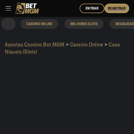
ENTRAR
REGISTRAR
CASSINO ONLINE
MELHORES SLOTS
BRASILIDAD
Apostas Cassino Bet MGM
>
Cassino Online
>
Caça
Níqueis (Slots)