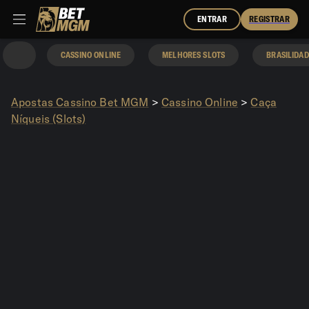
ENTRAR
REGISTRAR
CASSINO ONLINE
MELHORES SLOTS
BRASILIDAD
Apostas Cassino Bet MGM
>
Cassino Online
>
Caça
Níqueis (Slots)