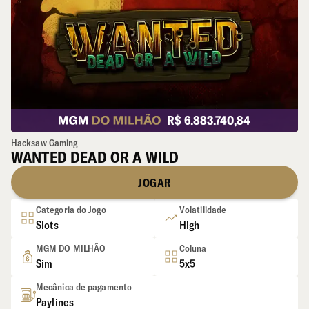
R$ 6.883.740,84
Hacksaw Gaming
WANTED DEAD OR A WILD
JOGAR
Categoria do Jogo
Volatilidade
Slots
High
MGM DO MILHÃO
Coluna
Sim
5x5
Mecânica de pagamento
Paylines