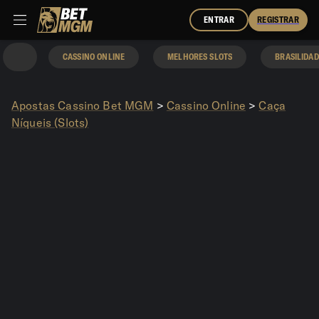
ENTRAR
REGISTRAR
CASSINO ONLINE
MELHORES SLOTS
BRASILIDAD
Apostas Cassino Bet MGM
>
Cassino Online
>
Caça
Níqueis (Slots)