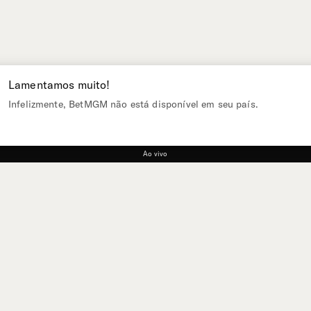
Lamentamos muito!
Infelizmente, BetMGM não está disponível em seu país.
Ao vivo
Trazido para você por
BAIXE O APLICATIVO BETMGM BRASIL