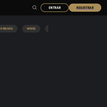
ENTRAR
REGISTRAR
O MILHÃO
NOVOS
MGM EXCLUSIVOS
BINGO AO VIVO