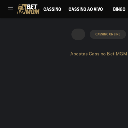
CASSINO
CASSINO AO VIVO
BINGO
CASSINO ONLINE
Apostas Cassino Bet MGM