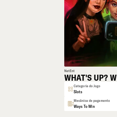
NetEnt
WHAT'S UP? W
Categoria do Jogo
Slots
Mecânica de pagamento
Ways To Win