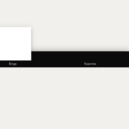
Bingo
Esportes