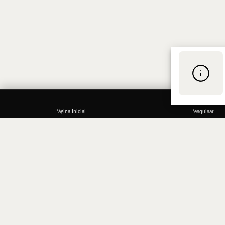
Página Inicial
Pesquisar