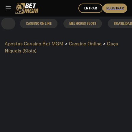
ENTRAR
REGISTRAR
CASSINO ONLINE
MELHORES SLOTS
BRASILIDAD
Apostas Cassino Bet MGM
>
Cassino Online
>
Caça
Níqueis (Slots)