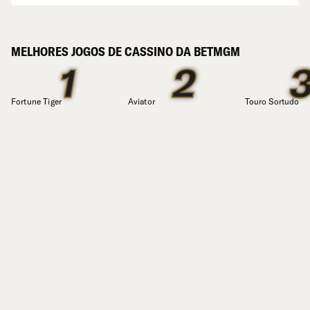
MELHORES JOGOS DE CASSINO DA BETMGM
1
2
Fortune Tiger
Aviator
Touro Sortudo