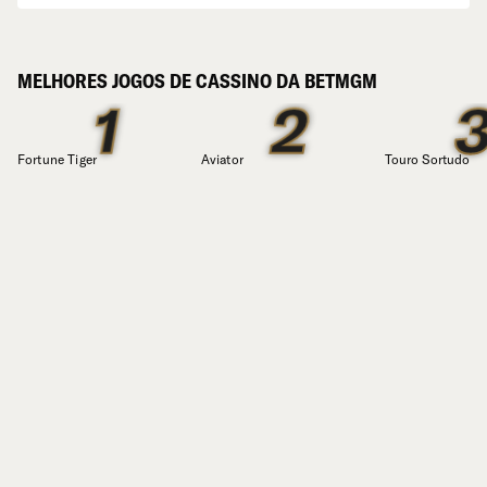
MELHORES JOGOS DE CASSINO DA BETMGM
1
2
Fortune Tiger
Aviator
Touro Sortudo