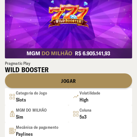
R$ 6.905.141,93
Pragmatic Play
WILD BOOSTER
JOGAR
Categoria do Jogo
Volatilidade
Slots
High
MGM DO MILHÃO
Coluna
Sim
5x3
Mecânica de pagamento
Paylines