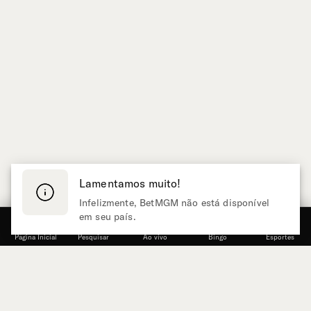
Lamentamos muito!
Infelizmente, BetMGM não está disponível
em seu país.
Página Inicial
Pesquisar
Ao vivo
Bingo
Esportes