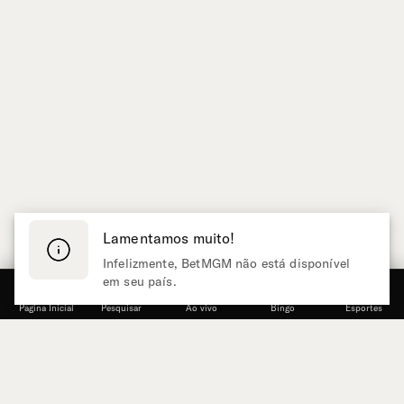
Lamentamos muito!
Infelizmente, BetMGM não está disponível
em seu país.
Página Inicial
Pesquisar
Ao vivo
Bingo
Esportes