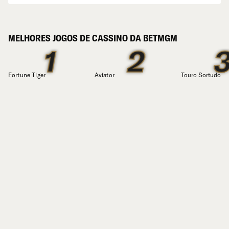
MELHORES JOGOS DE CASSINO DA BETMGM
1
2
Fortune Tiger
Aviator
Touro Sortudo