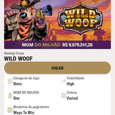
R$ 6.879.241,28
Gaming Corps
WILD WOOF
JOGAR
Categoria do Jogo
Volatilidade
Slots
High
MGM DO MILHÃO
Coluna
Sim
Varied
Mecânica de pagamento
Ways To Win