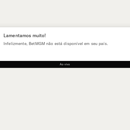
Lamentamos muito!
Infelizmente, BetMGM não está disponível em seu país.
Ao vivo
Trazido para você por
BAIXE O APLICATIVO BETMGM BRASIL