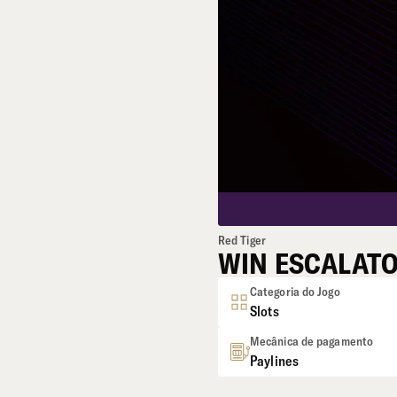
Red Tiger
WIN ESCALAT
Categoria do Jogo
Slots
Mecânica de pagamento
Paylines