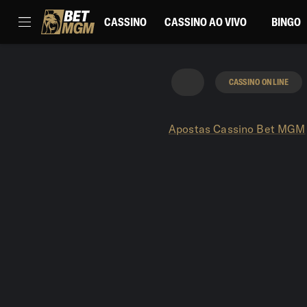
CASSINO
CASSINO AO VIVO
BINGO
CASSINO ONLINE
Apostas Cassino Bet MGM