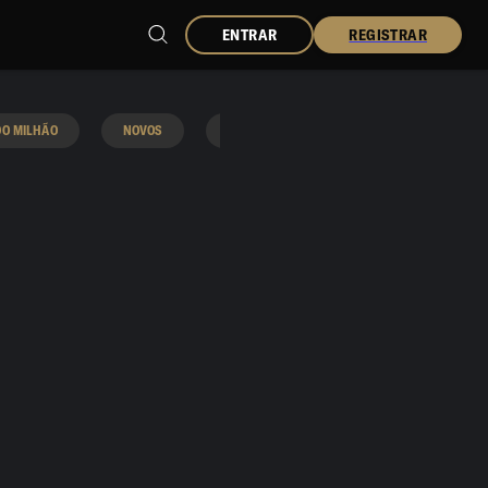
ENTRAR
REGISTRAR
O MILHÃO
NOVOS
MGM EXCLUSIVOS
BINGO AO VIVO