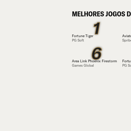
MELHORES JOGOS D
1
Fortune Tiger
Aviat
PG Soft
Sprib
6
Area Link Phoenix Firestorm
Fort
Games Global
PG So