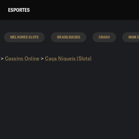
ESPORTES
MELHORES SLOTS
BRASILIDADES
CRASH
MGM D
>
Cassino Online
>
Caça Níqueis (Slots)