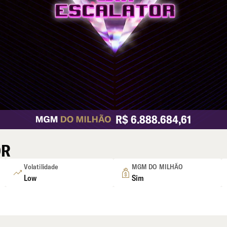
R$ 6.888.684,61
OR
Volatilidade
MGM DO MILHÃO
Low
Sim