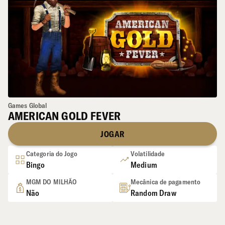
Games Global
AMERICAN GOLD FEVER
JOGAR
Categoria do Jogo
Volatilidade
Bingo
Medium
MGM DO MILHÃO
Mecânica de pagamento
Não
Random Draw