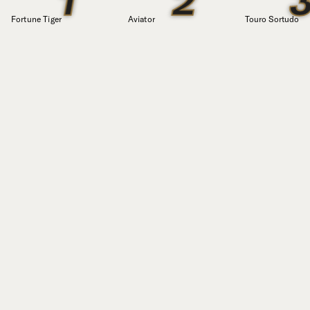
1
2
Fortune Tiger
Aviator
Touro Sortudo