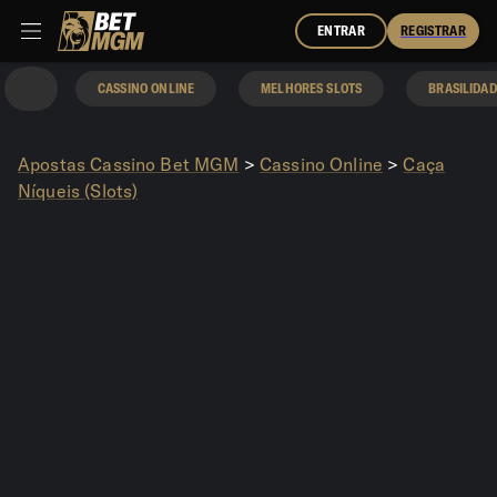
ENTRAR
REGISTRAR
CASSINO ONLINE
MELHORES SLOTS
BRASILIDAD
Apostas Cassino Bet MGM
>
Cassino Online
>
Caça
Níqueis (Slots)