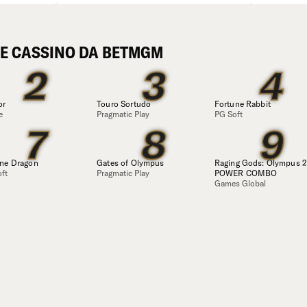
E CASSINO DA BETMGM
2
3
4
or
Touro Sortudo
Fortune Rabbit
e
Pragmatic Play
PG Soft
7
8
9
une Dragon
Gates of Olympus
Raging Gods: Olympus 2
ft
Pragmatic Play
POWER COMBO
Games Global