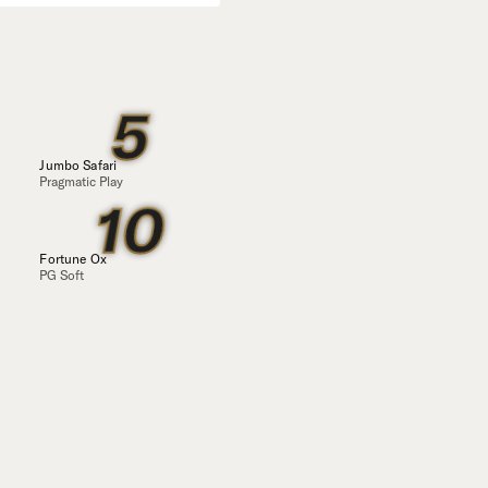
5
Jumbo Safari
Pragmatic Play
10
Fortune Ox
PG Soft