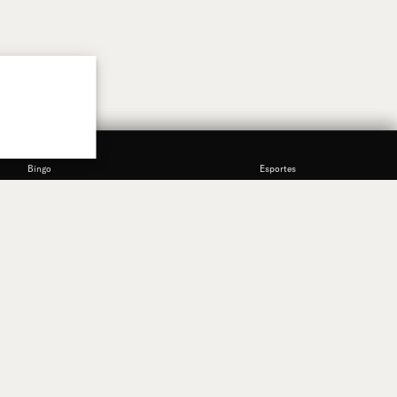
Bingo
Bingo
Esportes
Esportes