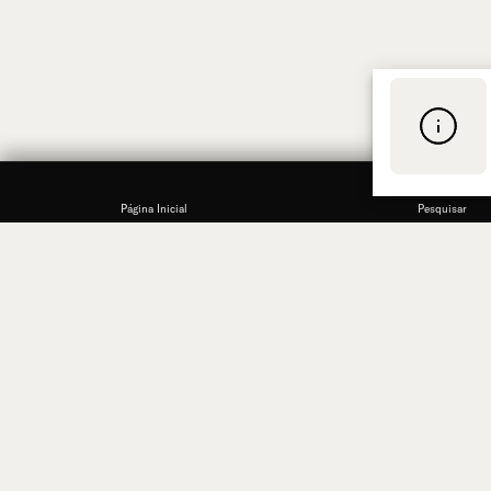
Página Inicial
Página Inicial
Pesquisar
Pesquisar