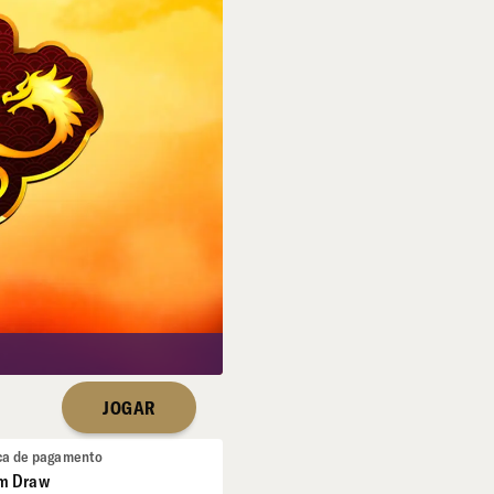
JOGAR
ca de pagamento
m Draw