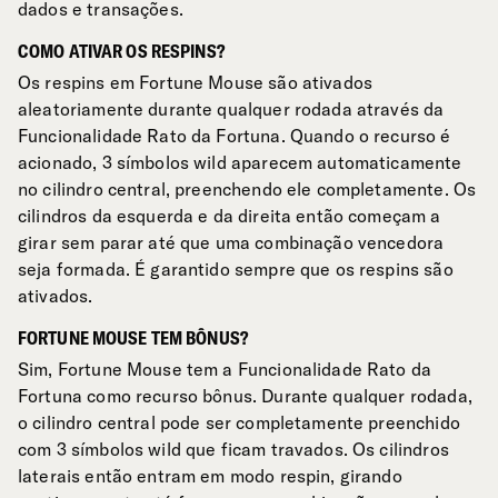
dados e transações.
COMO ATIVAR OS RESPINS?
Os respins em Fortune Mouse são ativados
aleatoriamente durante qualquer rodada através da
Funcionalidade Rato da Fortuna. Quando o recurso é
acionado, 3 símbolos wild aparecem automaticamente
no cilindro central, preenchendo ele completamente. Os
cilindros da esquerda e da direita então começam a
girar sem parar até que uma combinação vencedora
seja formada. É garantido sempre que os respins são
ativados.
FORTUNE MOUSE TEM BÔNUS?
Sim, Fortune Mouse tem a Funcionalidade Rato da
Fortuna como recurso bônus. Durante qualquer rodada,
o cilindro central pode ser completamente preenchido
com 3 símbolos wild que ficam travados. Os cilindros
laterais então entram em modo respin, girando