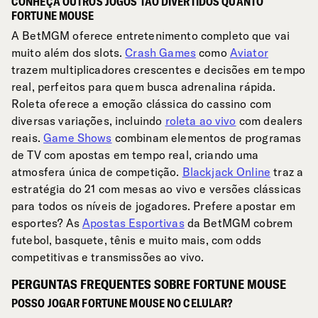
CONHEÇA OUTROS JOGOS TÃO DIVERTIDOS QUANTO
FORTUNE MOUSE
A BetMGM oferece entretenimento completo que vai
muito além dos slots.
Crash Games
como
Aviator
trazem multiplicadores crescentes e decisões em tempo
real, perfeitos para quem busca adrenalina rápida.
Roleta oferece a emoção clássica do cassino com
diversas variações, incluindo
roleta ao vivo
com dealers
reais.
Game Shows
combinam elementos de programas
de TV com apostas em tempo real, criando uma
atmosfera única de competição.
Blackjack Online
traz a
estratégia do 21 com mesas ao vivo e versões clássicas
para todos os níveis de jogadores. Prefere apostar em
esportes? As
Apostas Esportivas
da BetMGM cobrem
futebol, basquete, tênis e muito mais, com odds
competitivas e transmissões ao vivo.
PERGUNTAS FREQUENTES SOBRE FORTUNE MOUSE
POSSO JOGAR FORTUNE MOUSE NO CELULAR?