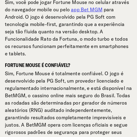
Sim, você pode jogar Fortune Mouse no celular através
do navegador mobile ou pelo
app Bet MGM
para
Android. O jogo é desenvolvido pela PG Soft com
tecnologia mobile-first, garantindo que a experiência
seja tão fluida quanto na versão desktop. A
Funcionalidade Rato da Fortuna, o modo turbo e todos
os recursos funcionam perfeitamente em smartphones
e tablets.
FORTUNE MOUSE É CONFIÁVEL?
Sim, Fortune Mouse é totalmente confiável. O jogo é
desenvolvido pela PG Soft, um provedor licenciado e
regulamentado internacionalmente, e está disponível na
BetMGM, o cassino online mais seguro do Brasil. Todas
as rodadas são determinadas por gerador de números
aleatórios (RNG) auditado independentemente,
garantindo resultados completamente imprevisíveis e
justos. A BetMGM opera com licenças oficiais e segue
rigorosos padrões de segurança para proteger seus