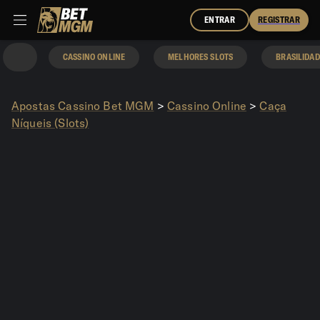
ENTRAR
REGISTRAR
CASSINO ONLINE
MELHORES SLOTS
BRASILIDAD
Apostas Cassino Bet MGM
>
Cassino Online
>
Caça
Níqueis (Slots)