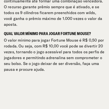
continuamente até formar uma combinação vencedora.
O recurso garante prêmio sempre que é ativado, e se
todos os 9 cilindros ficarem preenchidos com wilds,
você ganha o prêmio máximo de 1.000 vezes o valor da
aposta.
QUAL VALOR MÍNIMO PARA JOGAR FORTUNE MOUSE?
O valor mínimo para jogar Fortune Mouse é R$ 0,50 por
rodada. Ou seja, com R$ 10,00 você pode se divertir 20
vezes, tornando o jogo acessível para todos os perfis de
jogadores e permitindo adrenalina sem comprometer o
seu bolso. Se o jogo deixar de ser diversão, faça uma
pausa e procure ajuda.