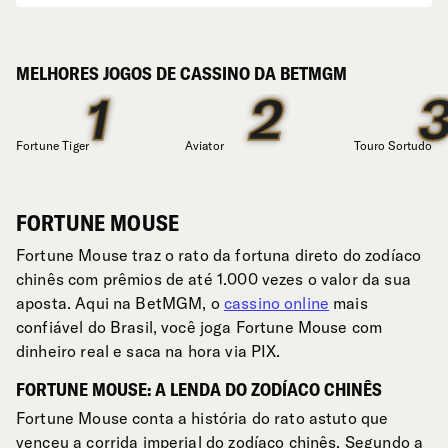
MELHORES JOGOS DE CASSINO DA BETMGM
1
2
Fortune Tiger
Aviator
Touro Sortudo
FORTUNE MOUSE
Fortune Mouse traz o rato da fortuna direto do zodíaco
chinês com prêmios de até 1.000 vezes o valor da sua
aposta. Aqui na BetMGM, o
cassino online
mais
confiável do Brasil, você joga Fortune Mouse com
dinheiro real e saca na hora via PIX.
FORTUNE MOUSE: A LENDA DO ZODÍACO CHINÊS
Fortune Mouse conta a história do rato astuto que
venceu a corrida imperial do zodíaco chinês. Segundo a