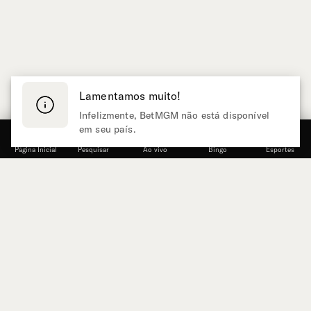
Lamentamos muito!
Infelizmente, BetMGM não está disponível
em seu país.
Página Inicial
Pesquisar
Ao vivo
Bingo
Esportes
Trazido para você por
BAIXE O APLICATIVO BETMGM BRASIL