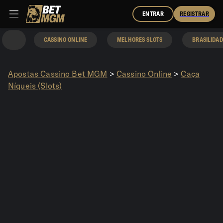
ENTRAR
REGISTRAR
CASSINO ONLINE
MELHORES SLOTS
BRASILIDAD
Apostas Cassino Bet MGM
>
Cassino Online
>
Caça
Níqueis (Slots)