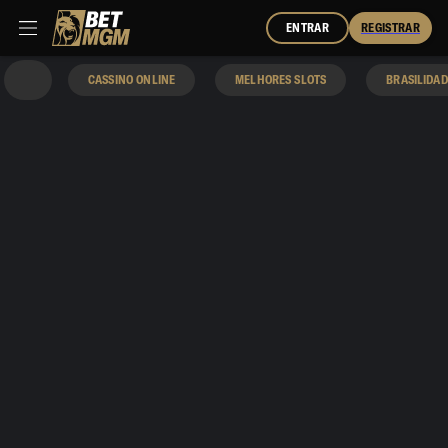
ENTRAR
REGISTRAR
CASSINO ONLINE
MELHORES SLOTS
BRASILIDAD