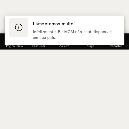
Lamentamos muito!
Infelizmente, BetMGM não está disponível
em seu país.
Página Inicial
Pesquisar
Ao vivo
Bingo
Esportes
Trazido para você por
BAIXE O APLICATIVO BETMGM BRASIL