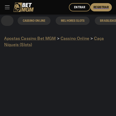
ENTRAR
REGISTRAR
CASSINO ONLINE
MELHORES SLOTS
BRASILIDAD
Apostas Cassino Bet MGM
>
Cassino Online
>
Caça
Níqueis (Slots)