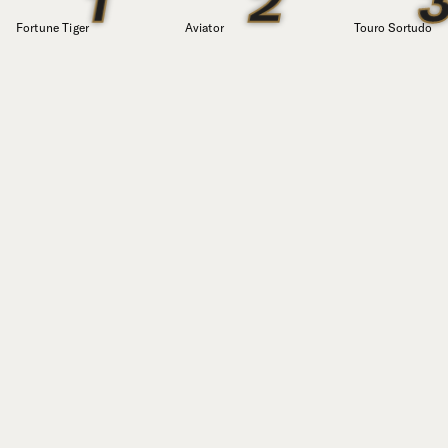
1
2
Fortune Tiger
Aviator
Touro Sortudo