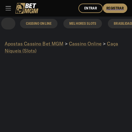
ENTRAR
REGISTRAR
CASSINO ONLINE
MELHORES SLOTS
BRASILIDAD
Apostas Cassino Bet MGM
>
Cassino Online
>
Caça
Níqueis (Slots)