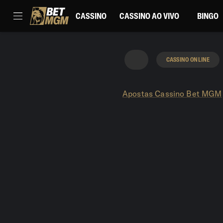
CASSINO
CASSINO AO VIVO
BINGO
CASSINO ONLINE
Apostas Cassino Bet MGM