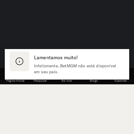
Lamentamos muito!
Infelizmente, BetMGM não está disponível
em seu país.
Página Inicial
Pesquisar
Ao vivo
Bingo
Esportes
Trazido para você por