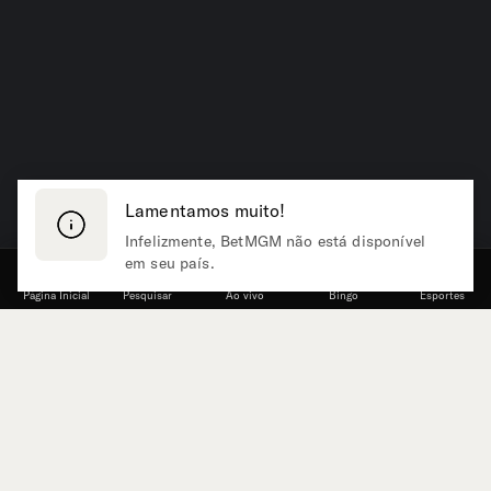
Lamentamos muito!
Infelizmente, BetMGM não está disponível
em seu país.
Página Inicial
Pesquisar
Ao vivo
Bingo
Esportes
Trazido para você por