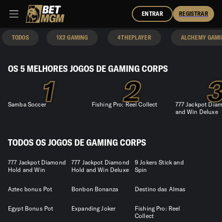
ENTRAR
REGISTRAR
TODOS
1X2 GAMING
4THEPLAYER
ALCHEMY GAMI
OS 5 MELHORES JOGOS DE GAMING CORPS
1
2
Samba Soccer
Fishing Pro: Reel Collect
777 Jackpot Dia
and Win Deluxe
TODOS OS JOGOS DE GAMING CORPS
777 Jackpot Diamond
777 Jackpot Diamond
9 Jokers Stick and
Hold and Win
Hold and Win Deluxe
Spin
Aztec bonus Pot
Bonbon Bonanza
Destino das Almas
Egypt Bonus Pot
Expanding Joker
Fishing Pro: Reel
Collect