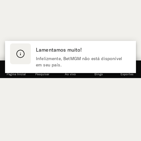
Lamentamos muito!
Infelizmente, BetMGM não está disponível
em seu país.
Página Inicial
Pesquisar
Ao vivo
Bingo
Esportes
Trazido para você por
BAIXE O APLICATIVO BETMGM BRASIL