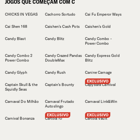
JOGOS QUE COMEÇAM COM C
CHICKS IN VEGAS
Cachorro Sortudo
Cai Fu Emperor Ways
Cai Shen 168
Caishen's Cash Pots
Caishen's Gold
Candy Blast
Candy Blitz
Candy Combo -
Power Combo
Candy Combo 2
Candy Crazed Pandas
Candy Express Gold
Power Combo
DoubleMax
Blitz
Candy Glyph
Candy Rush
Canine Carnage
EXCLUSIVO
Captain Skull & the
Captain's Bounty
Capybara Carnival
Squidly Seas
Carnaval Do Milhão
Carnaval Frutado
Carnaval Link&Win
Autoslingo
EXCLUSIVO
EXCLUSIVO
Carnival Bonanza
Cartola 10
Cartola Vault