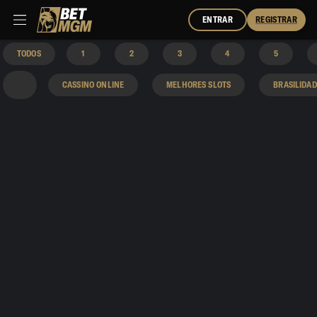
ENTRAR
REGISTRAR
TODOS
1
2
3
4
5
CASSINO ONLINE
MELHORES SLOTS
BRASILIDAD