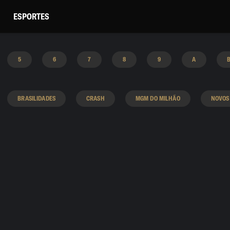
ESPORTES
5
6
7
8
9
A
BRASILIDADES
CRASH
MGM DO MILHÃO
NOVOS