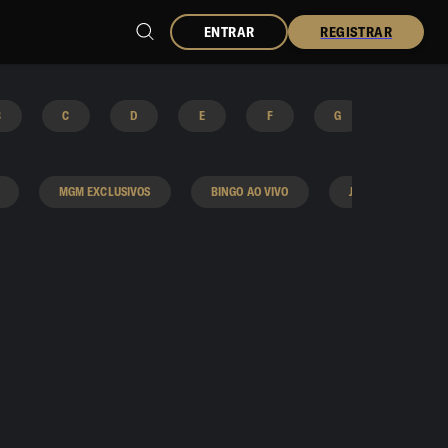
ENTRAR
REGISTRAR
B
C
D
E
F
G
H
MGM EXCLUSIVOS
BINGO AO VIVO
JACKPOTS