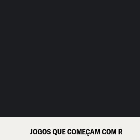
JOGOS QUE COMEÇAM COM R