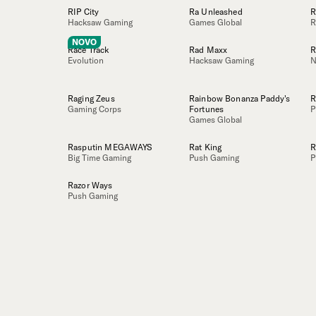
RIP City
Ra Unleashed
R
Hacksaw Gaming
Games Global
R
NOVO
Race Track
Rad Maxx
R
Evolution
Hacksaw Gaming
N
Raging Zeus
Rainbow Bonanza Paddy's
R
Gaming Corps
Fortunes
P
Games Global
Rasputin MEGAWAYS
Rat King
R
Big Time Gaming
Push Gaming
P
Razor Ways
Push Gaming