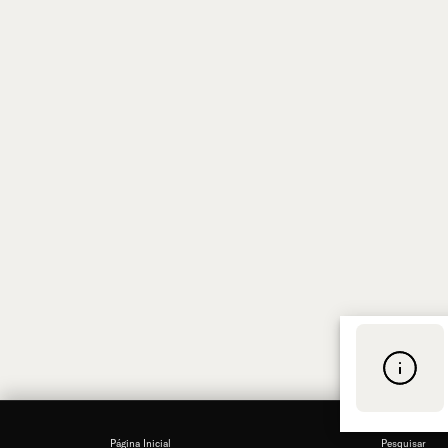
Página Inicial
Pesquisar