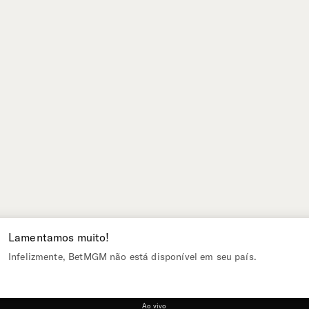
Lamentamos muito!
Infelizmente, BetMGM não está disponível em seu país.
Ao vivo