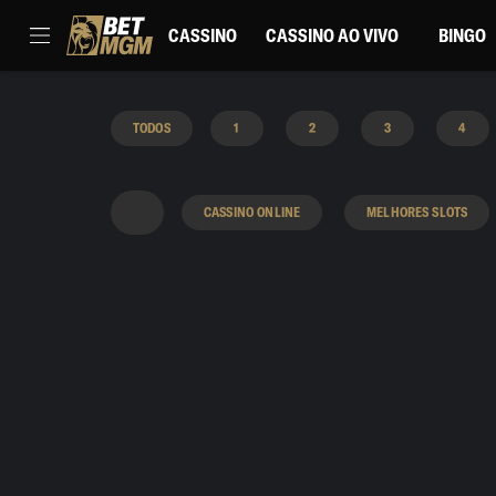
CASSINO
CASSINO AO VIVO
BINGO
TODOS
1
2
3
4
CASSINO ONLINE
MELHORES SLOTS