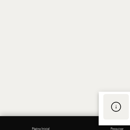
Página Inicial
Pesquisar