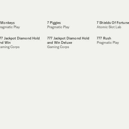
 Monkeys
7 Piggies
7 Shields Of Fortune
ragmatic Play
Pragmatic Play
Atomic Slot Lab
77 Jackpot Diamond Hold
777 Jackpot Diamond Hold
777 Rush
nd Win
and Win Deluxe
Pragmatic Play
aming Corps
Gaming Corps