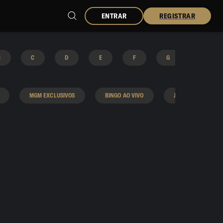
ENTRAR
REGISTRAR
B
C
D
E
F
G
H
MGM EXCLUSIVOS
BINGO AO VIVO
JACKPOTS