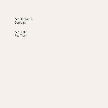
777 Hot Reels
Octoplay
777 Strike
Red Tiger