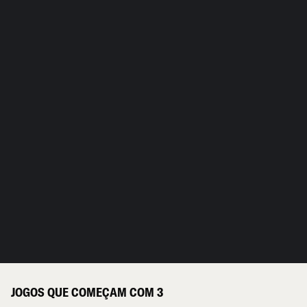
JOGOS QUE COMEÇAM COM 3