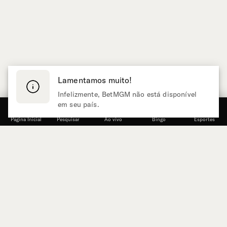
Lamentamos muito!
Infelizmente, BetMGM não está disponível
em seu país.
Página Inicial
Pesquisar
Ao vivo
Bingo
Esportes
Trazido para você por
BAIXE O APLICATIVO BETMGM BRASIL