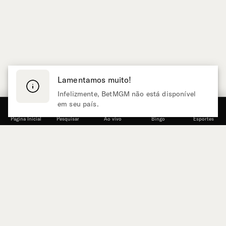
Lamentamos muito!
Infelizmente, BetMGM não está disponível
em seu país.
Página Inicial
Pesquisar
Ao vivo
Bingo
Esportes
Trazido para você por
BAIXE O APLICATIVO BETMGM BRASIL