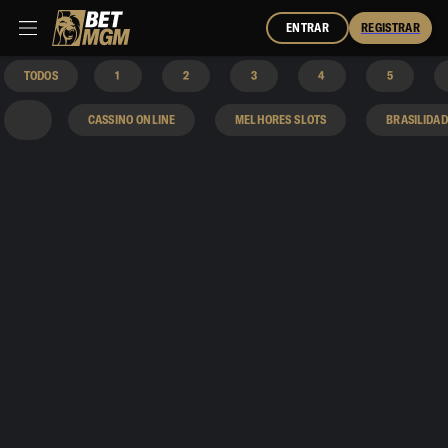
ENTRAR
REGISTRAR
TODOS
1
2
3
4
5
CASSINO ONLINE
MELHORES SLOTS
BRASILIDAD